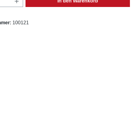
In den Warenkorb
mmer:
100121