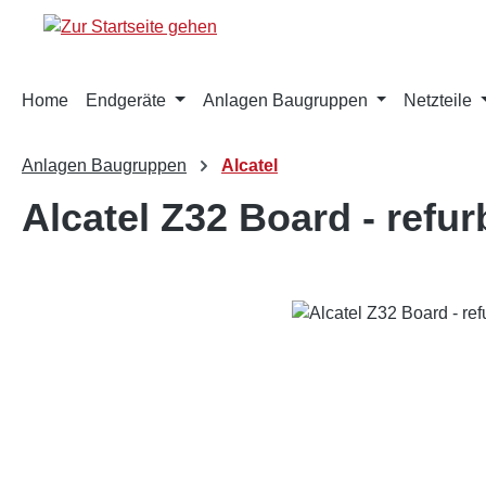
m Hauptinhalt springen
Zur Suche springen
Zur Hauptnavigation springen
Home
Endgeräte
Anlagen Baugruppen
Netzteile
Anlagen Baugruppen
Alcatel
Alcatel Z32 Board - refur
Bildergalerie überspringen