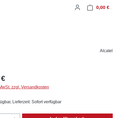
0,00 €
Ware
Alcatel
eis:
 €
 MwSt. zzgl. Versandkosten
ügbar, Lieferzeit: Sofort verfügbar
Anzahl: Gib den gewünschten Wert ein oder