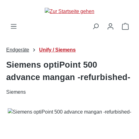
Zum Hauptinhalt springen
Ware
Endgeräte
Unify / Siemens
Siemens optiPoint 500
advance mangan -refurbished-
Siemens
Bildergalerie überspringen