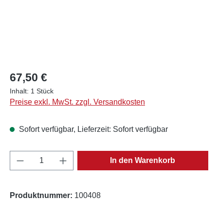
Regulärer Preis:
67,50 €
Inhalt:
1 Stück
Preise exkl. MwSt. zzgl. Versandkosten
Sofort verfügbar, Lieferzeit: Sofort verfügbar
Produkt Anzahl: Gib den gewünschten Wert e
In den Warenkorb
Produktnummer:
100408