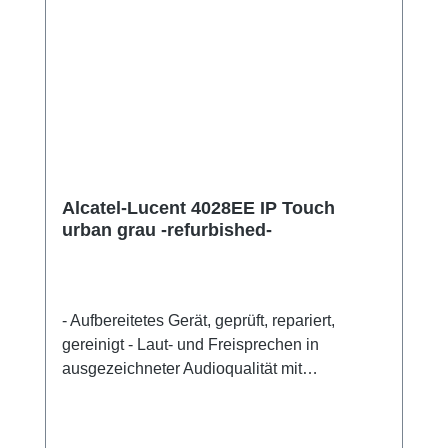
Alcatel-Lucent 4028EE IP Touch
urban grau -refurbished-
- Aufbereitetes Gerät, geprüft, repariert,
gereinigt - Laut- und Freisprechen in
ausgezeichneter Audioqualität mit
Echounterdrückung Schwenkbares LCD
Display: 64x128 Pixel, sw Intuitive und
komfortable Bedienung Navigator, 4