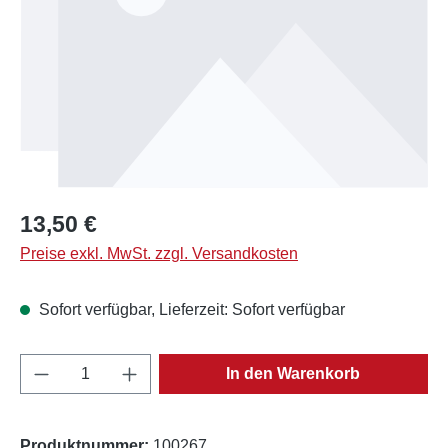
Regulärer Preis:
13,50 €
Preise exkl. MwSt. zzgl. Versandkosten
Sofort verfügbar, Lieferzeit: Sofort verfügbar
Produkt Anzahl: Gib den gewünschten Wert e
In den Warenkorb
Produktnummer:
100267