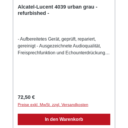
Alcatel-Lucent 4039 urban grau -
refurbished -
- Aufbereitetes Gerät, geprüft, repariert,
gereinigt - Ausgezeichnete Audioqualität,
Freisprechfunktion und Echounterdrückung
Futuristisches Design und optimierte
Ergonomie Intuitive und komfortable
Bedienung Breites LCD Display 40
programmierbare Tasten Headset Anschluss
Alphabetische Tastatur Stummtaste
QWERTZ-Tastatur Farbe: urban grau
Regulärer Preis:
72,50 €
Wandmontage möglich Maße : 240x188x133
Preise exkl. MwSt. zzgl. Versandkosten
mm Gewicht: 1020 g
In den Warenkorb