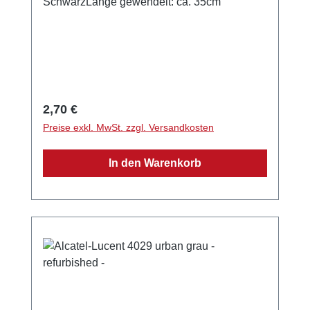
SchwarzLänge gewendelt: ca. 35cm
Regulärer Preis:
2,70 €
Preise exkl. MwSt. zzgl. Versandkosten
In den Warenkorb