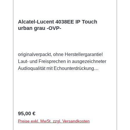
Alcatel-Lucent 4038EE IP Touch
urban grau -OVP-
originalverpackt, ohne Herstellergarantie!
Laut- und Freisprechen in ausgezeichneter
Audioqualität mit Echounterdrückung
Schwenkbares LCD Display: 100x160 Pixel,
4 Graustufen Intuitive und komfortable
Bedienung Navigator, 4 Richtungen
Alphabetische Tastatur 10 vorprogrammierte
Tasten 40-70 programmierbare Tasten (von
Anlage abhängig) Nachrichtentaste
Regulärer Preis:
95,00 €
Alphabetische Tastatur 1GB Ethernet-Port
Preise exkl. MwSt. zzgl. Versandkosten
3,5mm Headset-Anschluss Stummtaste