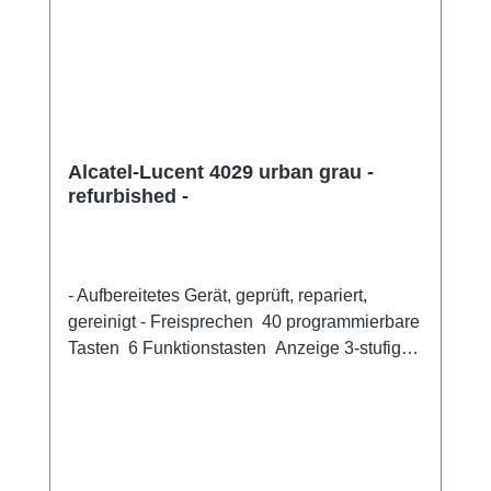
Alcatel-Lucent 4029 urban grau -
refurbished -
- Aufbereitetes Gerät, geprüft, repariert,
gereinigt - Freisprechen 40 programmierbare
Tasten 6 Funktionstasten Anzeige 3-stufig
(einstellbar) Umfasst eine alphanumerische
Tastatur Kopfhörer-Buchse
Anrufservices: Voice Mail, Caller-ID,
Rufumleitung, Rufweiterleitung, Halten
Navigatortaste mit 4 Richtungen, Stummtaste,