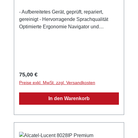
- Aufbereitetes Gerät, geprüft, repariert,
gereinigt - Hervorragende Sprachqualität
Optimierte Ergonomie Navigator und
reservierte Funktionstasten Display mit
Hintergrundbeleuchtung Intuitive Symbole
und Softkeys Geringer Energieverbrauch
Kompatibel mit Digitaltelefonen der Serie 9
(40x9) Wandmontage möglich QWERTZ-
Tastatur Maße: 252x200x204mm Gewicht:
Regulärer Preis:
75,00 €
1340g
Preise exkl. MwSt. zzgl. Versandkosten
In den Warenkorb