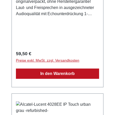
originalverpackt, ohne Herstellergarantie!
Laut- und Freisprechen in ausgezeichneter
Audioqualität mit Echounterdrückung 1-
zeiliges Display: 20 Zeichen, schwarz/weiß
Intuitive und komfortable Bedienung
Navigator, 2 Richtungen 6 programmierbare
Tasten Nachrichtentaste Schnelle IP-
Verbindung Stummtaste Wahlwiederholung
Wandmontage möglich QWERTZ-Tastatur
Regulärer Preis:
59,50 €
Farbe: urban grau Dimensionen:
Preise exkl. MwSt. zzgl. Versandkosten
240x175x133mm Gewicht: 790g
In den Warenkorb