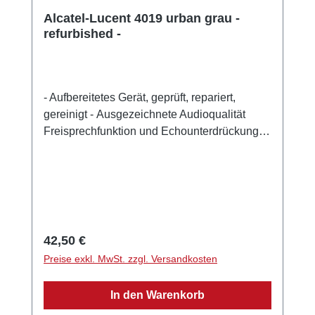
Alcatel-Lucent 4019 urban grau -
refurbished -
- Aufbereitetes Gerät, geprüft, repariert,
gereinigt - Ausgezeichnete Audioqualität
Freisprechfunktion und Echounterdrückung
Futuristisches Design und optimierte
Ergonomie Intuitive und komfortable
Bedienung Breites LCD Display Display 1
Zeile, 20 Zeichen Headsetanschluss
Stummtaste Wandmontage möglich
QWERTZ-Tastatur Farbe: urban grau Maße :
Regulärer Preis:
42,50 €
220x175x133 mm Gewicht: 790 g
Preise exkl. MwSt. zzgl. Versandkosten
In den Warenkorb