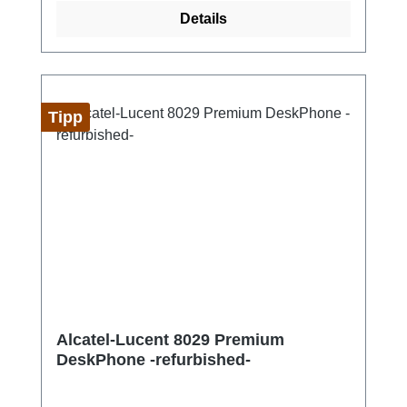
Wahlwiederholung Wandmontage möglich
Details
QWERTZ-Tastatur Farbe: urban grau Maße:
240x180x133mm Gewicht: 1020g
Tipp
Alcatel-Lucent 8029 Premium
DeskPhone -refurbished-