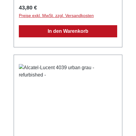
Autom. Wahlwiederholung Mehrere
Regulärer Preis:
43,80 €
Leitungen können zur selben Zeit über ein
Preise exkl. MwSt. zzgl. Versandkosten
Gerät bedient werden QWERTZ-Tastatur
Farbe: urban grau Maße : 240x175x133 mm
In den Warenkorb
Gewicht: 1015 g