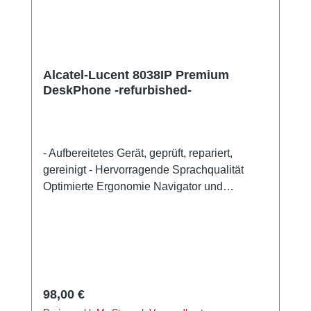
Alcatel-Lucent 8038IP Premium
DeskPhone -refurbished-
- Aufbereitetes Gerät, geprüft, repariert,
gereinigt - Hervorragende Sprachqualität
Optimierte Ergonomie Navigator und
reservierte Funktionstasten Display mit
Hintergrundbeleuchtung Intuitive Symbole
und Softkeys Integrierte
Sicherheitsfunktionen SIP-Ausfallsicherheit
Kompatibel mit IP Touch-Geräten der Serie 8
(Alcatel 40x8) IPv6-fähig Integrierte
Regulärer Preis:
98,00 €
Softwareverschlüsselungsfunktionen