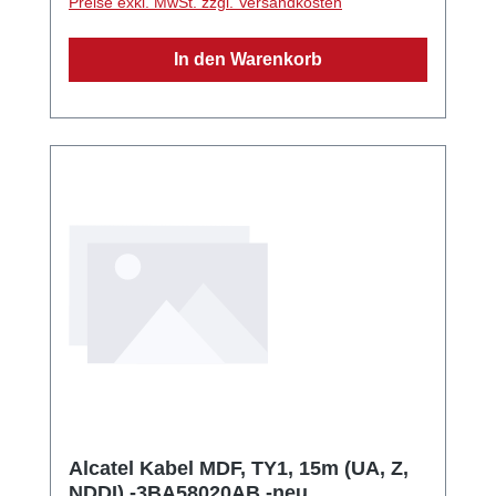
Preise exkl. MwSt. zzgl. Versandkosten
Wandmontage möglich QWERTZ-Tastatur
Maße: 252x200x204mm Gewicht: 1450g
In den Warenkorb
Alcatel Kabel MDF, TY1, 15m (UA‚ Z‚
NDDI) -3BA58020AB -neu