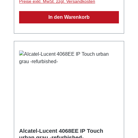
Preise exkl. MwSt. zzgl. Versandkosten
Tastatur 1GB Ethernet-Port 3,5mm Headset-
Anschluss Stummtaste Wahlwiederholung
In den Warenkorb
Wandmontage möglich QWERTZ-Tastatur
Farbe: urban grau Maße: 240x180x133mm
Gewicht: 1020g
Alcatel-Lucent 4068EE IP Touch
urban grau -refurbished-