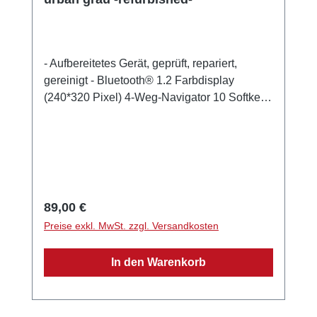
- Aufbereitetes Gerät, geprüft, repariert,
gereinigt - Bluetooth® 1.2 Farbdisplay
(240*320 Pixel) 4-Weg-Navigator 10 Softkeys
Hands Free Comfort-Handset
Kopfhöreranschluss PC-Anschluss ohne
Netzteil Wandmontage möglich QWERTZ-
Tastatur Maße: 240x188x133mm Gewicht:
1070g
Regulärer Preis:
89,00 €
Preise exkl. MwSt. zzgl. Versandkosten
In den Warenkorb