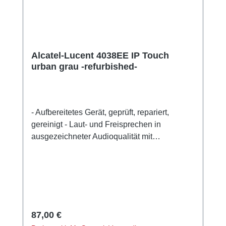
Alcatel-Lucent 4038EE IP Touch
urban grau -refurbished-
- Aufbereitetes Gerät, geprüft, repariert,
gereinigt - Laut- und Freisprechen in
ausgezeichneter Audioqualität mit
Echounterdrückung Schwenkbares LCD
Display: 100x160 Pixel, 4 Graustufen Intuitive
und komfortable Bedienung Navigator, 4
Richtungen Alphabetische Tastatur 10
vorprogrammierte Tasten 40-70
programmierbare Tasten (von Anlage
Regulärer Preis:
87,00 €
abhängig) Nachrichtentaste Alphabetische