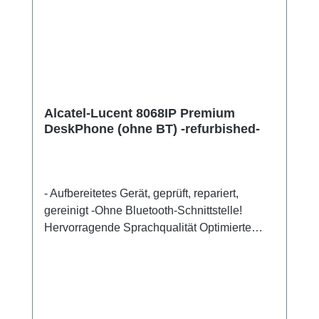
Alcatel-Lucent 8068IP Premium
DeskPhone (ohne BT) -refurbished-
- Aufbereitetes Gerät, geprüft, repariert,
gereinigt -Ohne Bluetooth-Schnittstelle!
Hervorragende Sprachqualität Optimierte
Ergonomie Navigator und reservierte
Funktionstasten Farbdisplay mit
Hintergrundbeleuchtung Intuitive Symbole
und Softkeys Alphanumerische Tastatur
Integrierte Sicherheitsfunktionen SIP-